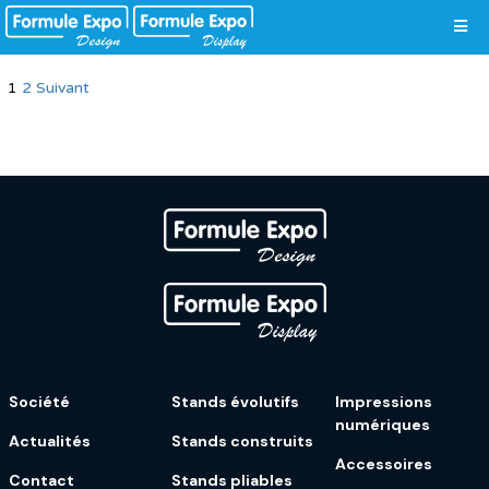
Vos préférences de cookies
Pagination
1
2
Suivant
des
publications
Société
Stands évolutifs
Impressions
numériques
Actualités
Stands construits
Accessoires
Contact
Stands pliables