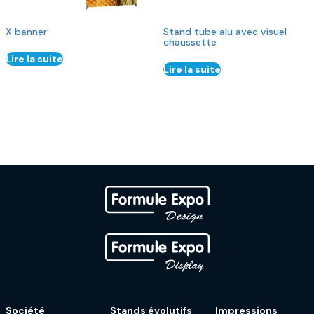
X banner
Stand tube alu avec visuel
chaussette
Lire la suite
Lire la suite
Société
Stands évolutifs
Impressions