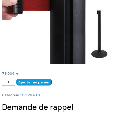
79.00
€
HT
quantité
Ajouter au panier
de
Ruban
Catégorie :
COVID-19
séparateur
sur
Demande de rappel
plot